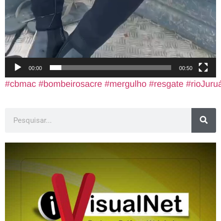
00:00
00:50
#cbmac
#bombeirosacre
#mergulho
#resgate
#rioJuru