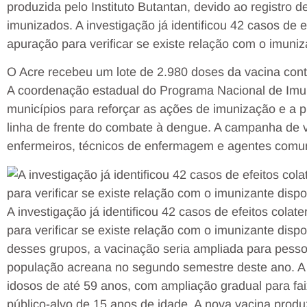
produzida pelo Instituto Butantan, devido ao registro
imunizados. A investigação já identificou 42 casos de e
apuração para verificar se existe relação com o imuni
O Acre recebeu um lote de 2.980 doses da vacina cont
A coordenação estadual do Programa Nacional de Imuni
municípios para reforçar as ações de imunização e a p
linha de frente do combate à dengue. A campanha de 
enfermeiros, técnicos de enfermagem e agentes comun
A investigação já identificou 42 casos de efeitos colat
para verificar se existe relação com o imunizante disp
desses grupos, a vacinação seria ampliada para pessoa
população acreana no segundo semestre deste ano. A 
idosos de até 59 anos, com ampliação gradual para fai
público-alvo de 15 anos de idade. A nova vacina produz