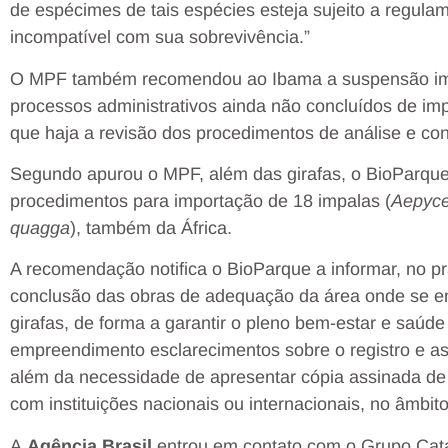
de espécimes de tais espécies esteja sujeito a regulam
incompatível com sua sobrevivência.”
O MPF também recomendou ao Ibama a suspensão ime
processos administrativos ainda não concluídos de imp
que haja a revisão dos procedimentos de análise e co
Segundo apurou o MPF, além das girafas, o BioParque d
procedimentos para importação de 18 impalas (
Aepyc
quagga
), também da África.
A recomendação notifica o BioParque a informar, no pra
conclusão das obras de adequação da área onde se e
girafas, de forma a garantir o pleno bem-estar e saúd
empreendimento esclarecimentos sobre o registro e as 
além da necessidade de apresentar cópia assinada d
com instituições nacionais ou internacionais, no âmbito
A
Agência Brasil
entrou em contato com o Grupo Cata