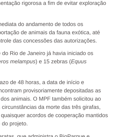
entação rigorosa a fim de evitar exploração
diata do andamento de todos os
ortação de animais da fauna exótica, até
ntrole das concessões das autorizações.
o Rio de Janeiro já havia iniciado os
eros melampus
) e 15 zebras (
Equus
zo de 48 horas, a data de início e
ncontram provisoriamente depositadas as
e dos animais. O MPF também solicitou ao
circunstâncias da morte das três girafas,
e quaisquer acordos de cooperação mantidos
 do projeto.
ratas, que administra o BioParque e