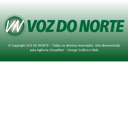
© Copyright VOZ DO NORTE – Todos os direitos reservados. Site desenvolvido
pela
Agência iVisualNet – Design Gráfico e Web