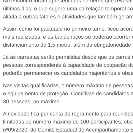
No encontro foram apresentados números que revela
últimos dias, o que sugere uma correlação temporal c
aliada a outros fatores e atividades que também gera
Assim como foi pactuado no primeiro turno, ficou aco
mais realizadas, e os bandeiraços só poderão ocorrer 
distanciamento de 1,5 metro, além da obrigatoriedade
Já as carreatas serão permitidas desde que os carros 
pessoas correspondente à capacidade de ocupação do 
poderão permanecer os candidatos majoritários e obse
Nas visitas qualificadas, o número máximo de pessoas
o equipamento de proteção. Comitivas de candidatos m
30 pessoas, no máximo.
A novidade fica por conta do regramento para reuniõe
limitadas ao número máximo de 100 participantes, ob
nº09/2020, do Comitê Estadual de Acompanhamento Es