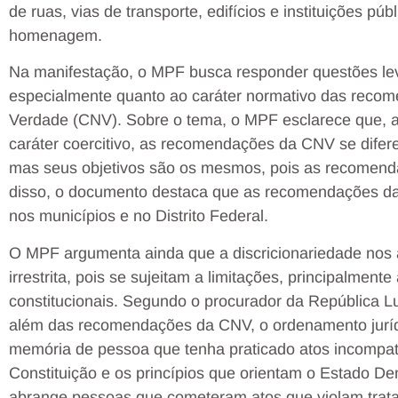
de ruas, vias de transporte, edifícios e instituições p
homenagem.
Na manifestação, o MPF busca responder questões lev
especialmente quanto ao caráter normativo das reco
Verdade (CNV). Sobre o tema, o MPF esclarece que, ap
caráter coercitivo, as recomendações da CNV se difere
mas seus objetivos são os mesmos, pois as recomend
disso, o documento destaca que as recomendações da
nos municípios e no Distrito Federal.
O MPF argumenta ainda que a discricionariedade nos
irrestrita, pois se sujeitam a limitações, principalment
constitucionais. Segundo o procurador da República L
além das recomendações da CNV, o ordenamento jurí
memória de pessoa que tenha praticado atos incompatí
Constituição e os princípios que orientam o Estado Dem
abrange pessoas que cometeram atos que violam trata