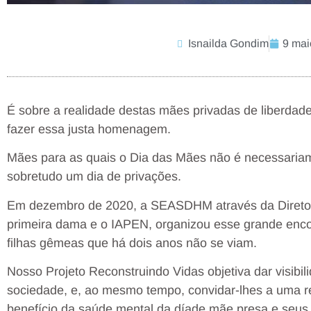
Isnailda Gondim
9 mai
É sobre a realidade destas mães privadas de liberdad
fazer essa justa homenagem.
Mães para as quais o Dia das Mães não é necessari
sobretudo um dia de privações.
Em dezembro de 2020, a SEASDHM através da Diretoria
primeira dama e o IAPEN, organizou esse grande enc
filhas gêmeas que há dois anos não se viam.
Nosso Projeto Reconstruindo Vidas objetiva dar visibil
sociedade, e, ao mesmo tempo, convidar-lhes a uma r
benefício da saúde mental da díade mãe presa e seus f