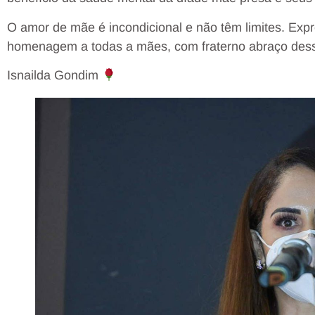
O amor de mãe é incondicional e não têm limites. Ex
homenagem a todas a mães, com fraterno abraço dessa
Isnailda Gondim