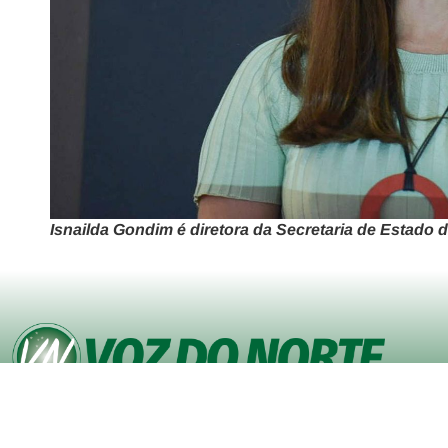
Isnailda Gondim é diretora da Secretaria de Estado 
© Copyright VOZ DO NORTE – Todos os direitos reservados. Site
desenvolvido pela
Agência iVisualNet – Design Gráfico e Web