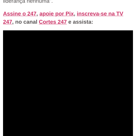
liderança nenhuma”.
Assine o 247
,
apoie por Pix
,
inscreva-se na TV
247
, no canal
Cortes 247
e assista: