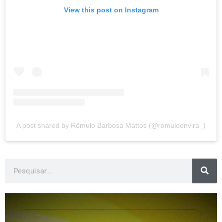
View this post on Instagram
A post shared by Rômulo Barbosa Mattos (@romuloenvira_)