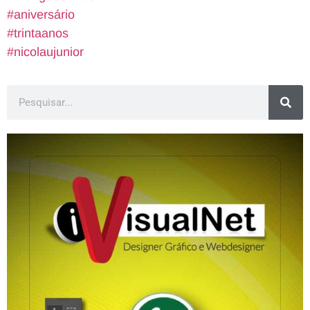
#aniversário
#trintaanos
#nicolaujunior