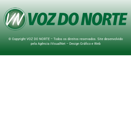
© Copyright VOZ DO NORTE – Todos os direitos reservados. Site desenvolvido
pela
Agência iVisualNet – Design Gráfico e Web