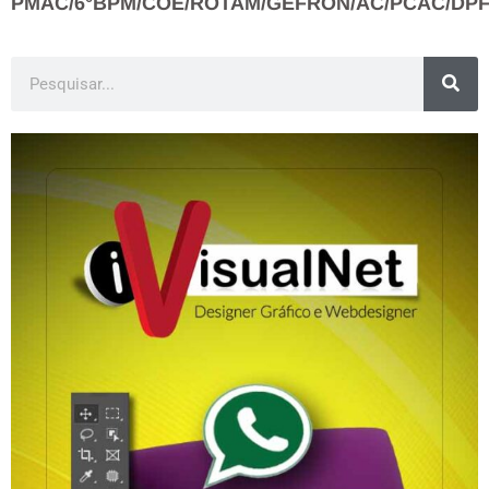
PMAC/6°BPM/COE/ROTAM/GEFRON/AC/PCAC/DPF