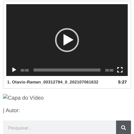
Tocador
de
vídeo
00:00
00:00
1.
Otavio-Raman_00312794_0_202107061632
5:27
| Autor: