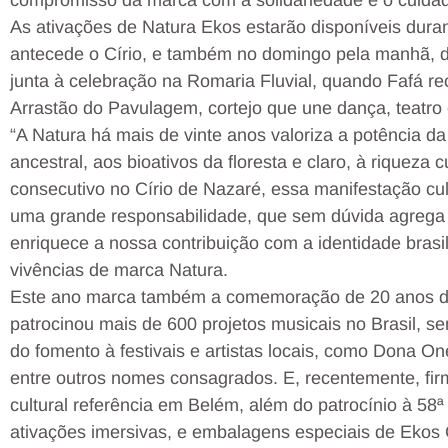
compromisso da marca com a solidariedade e o cuidad
As ativações de Natura Ekos estarão disponíveis dura
antecede o Círio, e também no domingo pela manhã, di
junta à celebração na Romaria Fluvial, quando Fafá r
Arrastão do Pavulagem, cortejo que une dança, teatro 
“A Natura há mais de vinte anos valoriza a potência d
ancestral, aos bioativos da floresta e claro, à riqueza 
consecutivo no Círio de Nazaré, essa manifestação cult
uma grande responsabilidade, que sem dúvida agrega 
enriquece a nossa contribuição com a identidade brasil
vivências de marca Natura.
Este ano marca também a comemoração de 20 anos da 
patrocinou mais de 600 projetos musicais no Brasil, s
do fomento à festivais e artistas locais, como Dona O
entre outros nomes consagrados. E, recentemente, fi
cultural referência em Belém, além do patrocínio à 58ª
ativações imersivas, e embalagens especiais de Ekos 