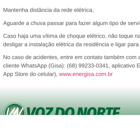
Mantenha distância da rede elétrica;
Aguarde a chuva passar para fazer algum tipo de serv
Caso haja uma vítima de choque elétrico, não toque na
desligar a instalação elétrica da residência e ligar pa
No caso de acidentes, entre em contato também com a
cliente WhatsApp (Gisa): (68) 99233-0341, aplicativo 
App Store do celular),
www.energisa.com.br
© Copyright VOZ DO NORTE – Todos os direitos reservados. Site
desenvolvido pela
Agência iVisualNet – Design Gráfico e Web