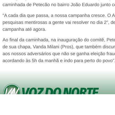
caminhada de Petecão no bairro João Eduardo junto 
“A cada dia que passa, a nossa campanha cresce. O A
pesquisas mentirosas a gente vai resolver no dia 2”, 
campanha até agora.
Ao final da caminhada, na inauguração do comitê, Pe
de sua chapa, Vanda Milani (Pros), que também discur
aos nossos adversários que não se ganha eleição fra
acordando às 5h da manhã e indo para perto do povo”
© Copyright VOZ DO NORTE – Todos os direitos reservados. Site
desenvolvido pela
Agência iVisualNet – Design Gráfico e Web