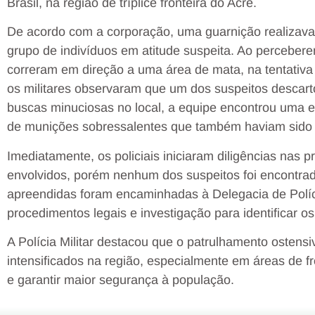
Brasil
, na região de tríplice fronteira do Acre.
De acordo com a corporação, uma guarnição realizava
grupo de indivíduos em atitude suspeita. Ao perceber
correram em direção a uma área de mata, na tentativ
os militares observaram que um dos suspeitos
descart
buscas minuciosas no local, a equipe encontrou uma
e
de
munições sobressalentes
que também haviam sido
Imediatamente, os policiais iniciaram diligências nas p
envolvidos, porém
nenhum dos suspeitos foi encontra
apreendidas foram encaminhadas à
Delegacia de Políc
procedimentos legais e investigação para identificar 
A Polícia Militar destacou que o
patrulhamento ostensi
intensificados na região, especialmente em áreas de f
e garantir maior segurança à população.