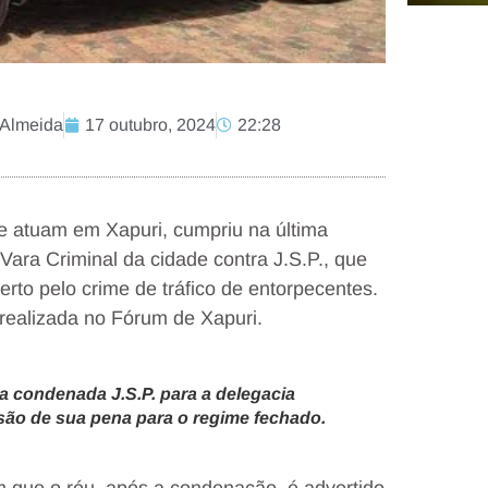
 Almeida
17 outubro, 2024
22:28
que atuam em Xapuri, cumpriu na última
Vara Criminal da cidade contra J.S.P., que
to pelo crime de tráfico de entorpecentes.
realizada no Fórum de Xapuri.
a condenada J.S.P. para a delegacia
ssão de sua pena para o regime fechado.
m que o réu, após a condenação, é advertido