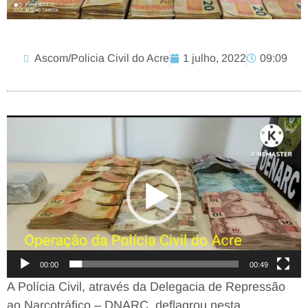
Ascom/Policia Civil do Acre
1 julho, 2022
09:09
Tocador
de
vídeo
00:00
00:49
A Polícia Civil, através da Delegacia de Repressão
ao Narcotráfico – DNARC, deflagrou nesta