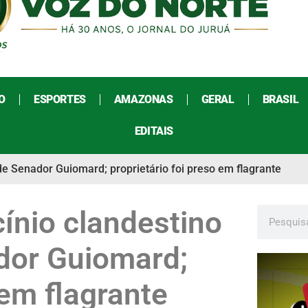
O
ESPORTES
AMAZONAS
GERAL
BRASIL
EDITAIS
l de Senador Guiomard; proprietário foi preso em flagrante
icínio clandestino
ador Guiomard;
 em flagrante