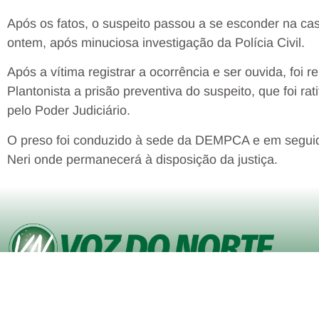
Após os fatos, o suspeito passou a se esconder na cas
ontem, após minuciosa investigação da Polícia Civil.
Após a vítima registrar a ocorrência e ser ouvida, foi r
Plantonista a prisão preventiva do suspeito, que foi rat
pelo Poder Judiciário.
O preso foi conduzido à sede da DEMPCA e em seguid
Neri onde permanecerá à disposição da justiça.
© Copyright VOZ DO NORTE – Todos os direitos reservados. Site
desenvolvido pela
Agência iVisualNet – Design Gráfico e Web