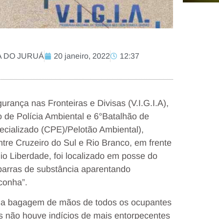
LA DO JURUÁ
20 janeiro, 2022
12:37
ança nas Fronteiras e Divisas (V.I.G.I.A),
ão de Polícia Ambiental e 6°Batalhão de
ecializado (CPE)/Pelotão Ambiental),
tre Cruzeiro do Sul e Rio Branco, em frente
o Liberdade, foi localizado em posse do
 barras de substância aparentando
conha”.
ta na bagagem de mãos de todos os ocupantes
 não houve indícios de mais entorpecentes