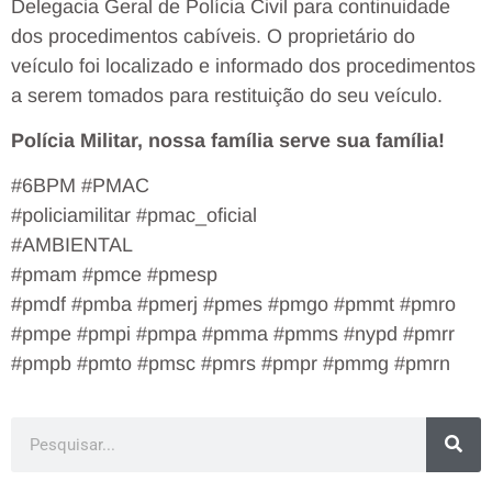
Delegacia Geral de Polícia Civil para continuidade
dos procedimentos cabíveis. O proprietário do
veículo foi localizado e informado dos procedimentos
a serem tomados para restituição do seu veículo.
Polícia Militar, nossa família serve sua família!
#6BPM #PMAC
#policiamilitar #pmac_oficial
#AMBIENTAL
#pmam #pmce #pmesp
#pmdf #pmba #pmerj #pmes #pmgo #pmmt #pmro
#pmpe #pmpi #pmpa #pmma #pmms #nypd #pmrr
#pmpb #pmto #pmsc #pmrs #pmpr #pmmg #pmrn