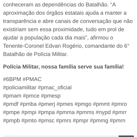
conheceram as dependências do Batalhão. “A
aproximação dos órgãos estatais ajuda a manter a
transparência e abre canais de conversação que não
existiriam sem essa proximidade, tudo em prol de
ajudar a população cada dia mais”, afirmou o
Tenente-Coronel Edvan Rogério, comandante do 6°
Batalhão de Polícia Militar.
Polícia Militar, nossa família serve sua família!
#6BPM #PMAC
#policiamilitar #pmac_oficial
#pmam #pmce #pmesp
#pmdf #pmba #pmerj #pmes #pmgo #pmmt #pmro
#pmpe #pmpi #pmpa #pmma #pmms #nypd #pmrr
#pmpb #pmto #pmsc #pmrs #pmpr #pmmg #pmrn