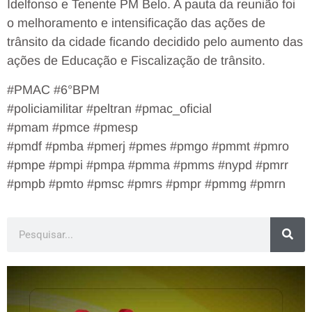
Idelfonso e Tenente PM Belo. A pauta da reunião foi
o melhoramento e intensificação das ações de
trânsito da cidade ficando decidido pelo aumento das
ações de Educação e Fiscalização de trânsito.
#PMAC #6°BPM
#policiamilitar #peltran #pmac_oficial
#pmam #pmce #pmesp
#pmdf #pmba #pmerj #pmes #pmgo #pmmt #pmro
#pmpe #pmpi #pmpa #pmma #pmms #nypd #pmrr
#pmpb #pmto #pmsc #pmrs #pmpr #pmmg #pmrn