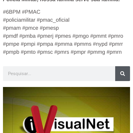
#6BPM #PMAC
#policiamilitar #pmac_oficial
#pmam #pmce #pmesp
#pmdf #pmba #pmerj #pmes #pmgo #pmmt #pmro
#pmpe #pmpi #pmpa #pmma #pmms #nypd #pmrr
#pmpb #pmto #pmsc #pmrs #pmpr #pmmg #pmrn