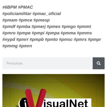
#6BPM #PMAC
#policiamilitar #pmac_oficial
#pmam #pmce #pmesp
#pmdf #pmba #pmerj #pmes #pmgo #pmmt
#pmro #pmpe #pmpi #pmpa #pmma #pmms
#nypd #pmrr #pmpb #pmto #pmsc #pmrs #pmpr
#pmmg #pmrn