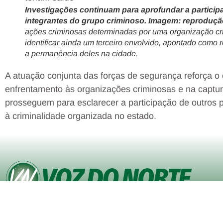
Investigações continuam para aprofundar a participa
integrantes do grupo criminoso. Imagem: reproduçã
ações criminosas determinadas por uma organização crimi
identificar ainda um terceiro envolvido, apontado como 
a permanência deles na cidade.
A atuação conjunta das forças de segurança reforça o
enfrentamento às organizações criminosas e na captura
prosseguem para esclarecer a participação de outros p
à criminalidade organizada no estado.
© Copyright VOZ DO NORTE – Todos os direitos reservados. Site
desenvolvido pela
Agência iVisualNet – Design Gráfico e Web