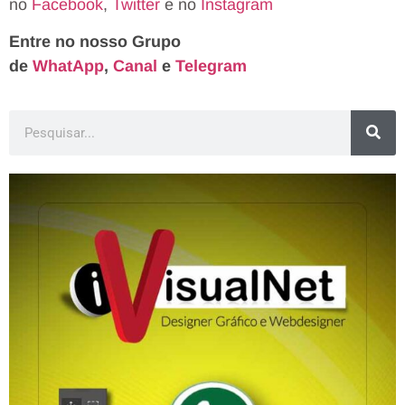
no
Facebook
,
Twitter
e no
Instagram
Entre no nosso Grupo
de
WhatApp
,
Canal
e
Telegram