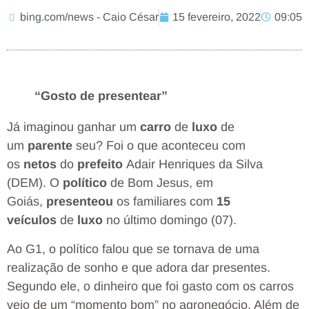
bing.com/news - Caio César
15 fevereiro, 2022
09:05
“Gosto de presentear”
Já imaginou ganhar um
carro
de
luxo
de
um
parente
seu? Foi o que aconteceu com
os
netos
do
prefeito
Adair Henriques da Silva
(DEM). O
político
de Bom Jesus, em
Goiás,
presenteou
os familiares com
15
veículos
de
luxo
no último domingo (07).
Ao G1, o político falou que se tornava de uma
realização de sonho e que adora dar presentes.
Segundo ele, o dinheiro que foi gasto com os carros
veio de um “momento bom” no agronegócio. Além de