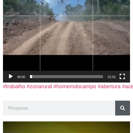
00:00
01:51
#trabalho
#zonarural
#homemdocampo
#abertura
#ac