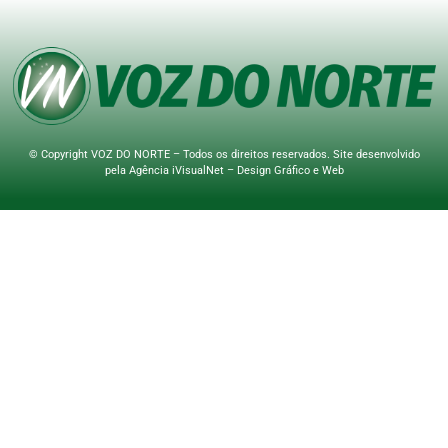
© Copyright VOZ DO NORTE – Todos os direitos reservados. Site desenvolvido
pela
Agência iVisualNet – Design Gráfico e Web