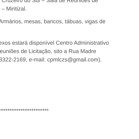
e Cruzeiro do Sul – Sala de Reuniões de
 Miritizal.
rmários, mesas, bancos, tábuas, vigas de
exos estará disponível Centro Administrativo
Reuniões de Licitação, sito a Rua Madre
) 3322-2169, e-mail: cpmlczs@gmail.com).
***********************