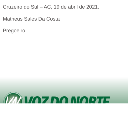
Cruzeiro do Sul – AC, 19 de abril de 2021.
Matheus Sales Da Costa
Pregoeiro
© Copyright VOZ DO NORTE – Todos os direitos reservados. Site
desenvolvido pela
Agência iVisualNet – Design Gráfico e Web