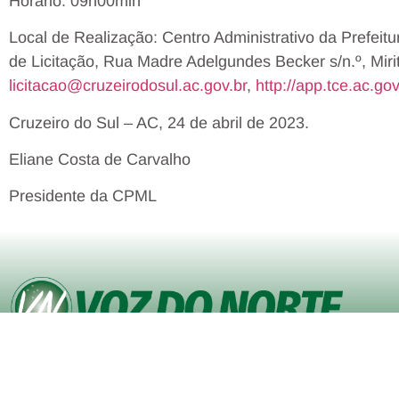
Horário: 09h00min
Local de Realização: Centro Administrativo da Prefeit
de Licitação, Rua Madre Adelgundes Becker s/n.º, Miri
licitacao@cruzeirodosul.ac.gov.br
,
http://app.tce.ac.gov
Cruzeiro do Sul – AC, 24 de abril de 2023.
Eliane Costa de Carvalho
Presidente da CPML
© Copyright VOZ DO NORTE – Todos os direitos reservados. Site
desenvolvido pela
Agência iVisualNet – Design Gráfico e Web