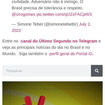
civilidade. Adversário não é inimigo. O
Brasil precisa de tolerância e respeito.
@cirogomes
pic.twitter.com/qOZxFACpW3
— Simone Tebet (@simonetebetbr)
July 2,
2022
Entre no
canal do Último Segundo no Telegram
e
veja as principais notícias do dia no Brasil e no
Mundo. Siga também o
perfil geral do Portal iG.