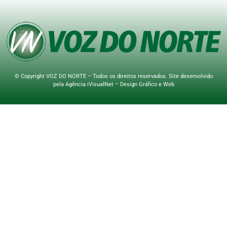
© Copyright VOZ DO NORTE – Todos os direitos reservados. Site desenvolvido
pela
Agência iVisualNet – Design Gráfico e Web