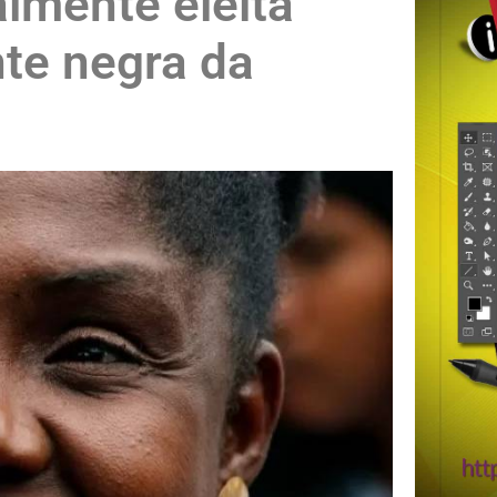
lmente eleita
nte negra da