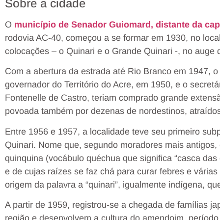
Sobre a cidade
O
município de Senador Guiomard, distante da cap
rodovia AC-40, começou a se formar em 1930, no local 
colocações – o Quinari e o Grande Quinari -, no auge d
Com a abertura da estrada até Rio Branco em 1947, 
governador do Território do Acre, em 1950, e o secretá
Fontenelle de Castro, teriam comprado grande extensão
povoada também por dezenas de nordestinos, atraídos
Entre 1956 e 1957, a localidade teve seu primeiro subp
Quinari. Nome que, segundo moradores mais antigos, 
quinquina (vocábulo quéchua que significa “casca das
e de cujas raízes se faz chá para curar febres e vária
origem da palavra a “quinari”, igualmente indígena, que 
A partir de 1959, registrou-se a chegada de famílias
região e desenvolvem a cultura do amendoim, perío