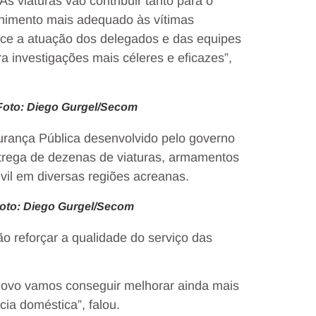
s viaturas vão contribuir tanto para o
lhimento mais adequado às vítimas
ece a atuação dos delegados e das equipes
ra investigações mais céleres e eficazes”,
 Foto: Diego Gurgel/Secom
urança Pública desenvolvido pelo governo
ntrega de dezenas de viaturas, armamentos
ivil em diversas regiões acreanas.
oto: Diego Gurgel/Secom
o reforçar a qualidade do serviço das
novo vamos conseguir melhorar ainda mais
ia doméstica”, falou.