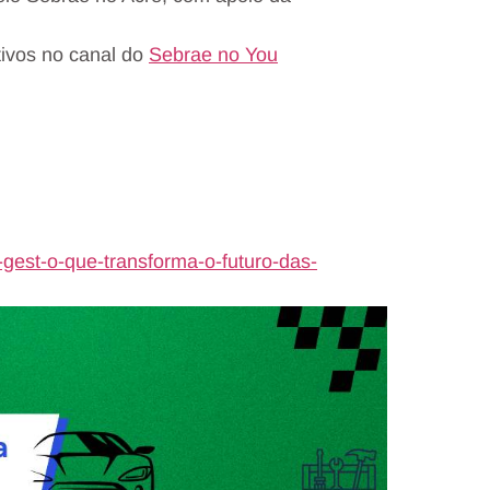
ivos no canal do
Sebrae no You
.
e-gest-o-que-transforma-o-futuro-das-