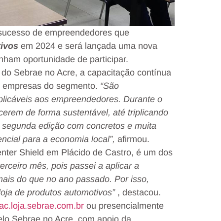
e sucesso de empreendedores que
ivos
em 2024 e será lançada uma nova
ham oportunidade de participar.
do Sebrae no Acre, a capacitação contínua
as empresas do segmento.
“São
aplicáveis aos empreendedores. Durante o
cerem de forma sustentável, até triplicando
 segunda edição com concretos e muita
ncial para a economia local”,
afirmou.
nter Shield em Plácido de Castro, é um dos
erceiro mês, pois passei a aplicar a
 mais do que no ano passado. Por isso,
loja de produtos automotivos”
, destacou.
ac.loja.sebrae.com.br
ou presencialmente
pelo Sebrae no Acre, com apoio da