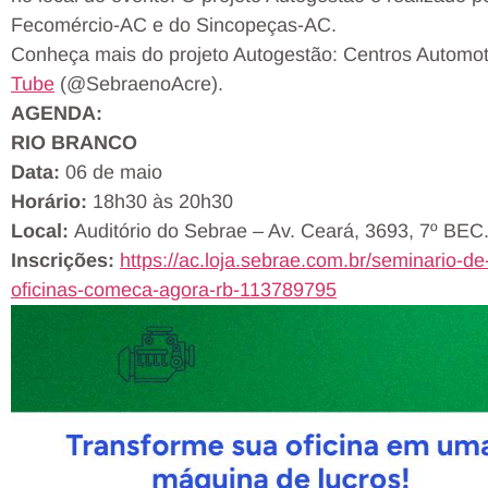
Fecomércio-AC e do Sincopeças-AC.
Conheça mais do projeto Autogestão: Centros Automot
Tube
(@SebraenoAcre).
AGENDA:
RIO BRANCO
Data:
06 de maio
Horário:
18h30 às 20h30
Local:
Auditório do Sebrae – Av. Ceará, 3693, 7º BEC
Inscrições:
https://ac.loja.sebrae.com.br/seminario-d
oficinas-comeca-agora-rb-113789795