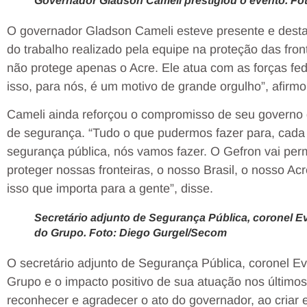
Governador Gladson Cameli prestigiou o evento. Fo
O governador Gladson Cameli esteve presente e desta
do trabalho realizado pela equipe na proteção das fron
não protege apenas o Acre. Ele atua com as forças fede
isso, para nós, é um motivo de grande orgulho”, afirmo
Cameli ainda reforçou o compromisso de seu governo de
de segurança. “Tudo o que pudermos fazer para, cada 
segurança pública, nós vamos fazer. O Gefron vai per
proteger nossas fronteiras, o nosso Brasil, o nosso Ac
isso que importa para a gente”, disse.
Secretário adjunto de Segurança Pública, coronel E
do Grupo. Foto: Diego Gurgel/Secom
O secretário adjunto de Segurança Pública, coronel Ev
Grupo e o impacto positivo de sua atuação nos últimos
reconhecer e agradecer o ato do governador, ao cria