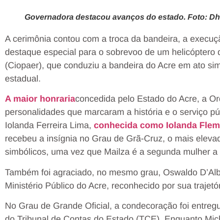
Governadora destacou avanços do estado. Foto: Dh
A cerimônia contou com a troca da bandeira, a execuçã
destaque especial para o sobrevoo de um helicóptero
(Ciopaer), que conduziu a bandeira do Acre em ato sim
estadual.
A maior honraria
concedida pelo Estado do Acre, a Or
personalidades que marcaram a história e o serviço p
Iolanda Ferreira Lima,
conhecida como Iolanda Flem
recebeu a insígnia no Grau de Grã-Cruz, o mais elev
simbólicos, uma vez que Mailza é a segunda mulher a
Também foi agraciado, no mesmo grau, Oswaldo D’Alb
Ministério Público do Acre, reconhecido por sua trajetó
No Grau de Grande Oficial, a condecoração foi entregu
do Tribunal de Contas do Estado (TCE). Enquanto Miche