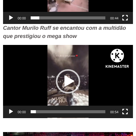
00:00
00:44
Cantor Murilo Ruff se encantou com a multidão
que prestigiou o mega show
Tocador
de
vídeo
00:00
00:54