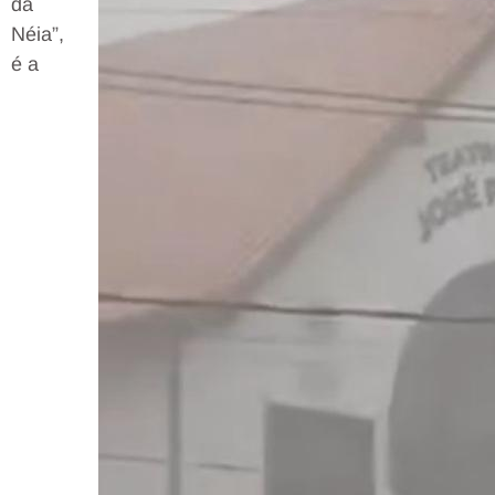
da
Néia”,
é a