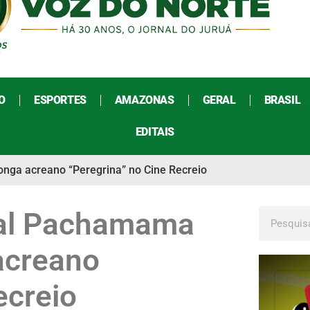
O
ESPORTES
AMAZONAS
GERAL
BRASIL
EDITAIS
onga acreano “Peregrina” no Cine Recreio
ival Pachamama
acreano
ecreio