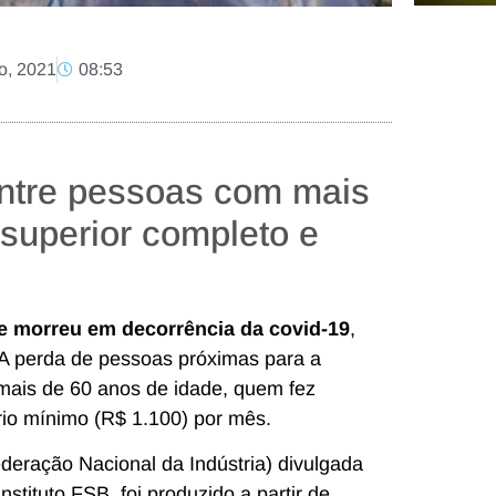
o, 2021
08:53
entre pessoas com mais
superior completo e
 morreu em decorrência da covid-19
,
 A perda de pessoas próximas para a
mais de 60 anos de idade, quem fez
rio mínimo (R$ 1.100) por mês.
eração Nacional da Indústria) divulgada
stituto FSB, foi produzido a partir de