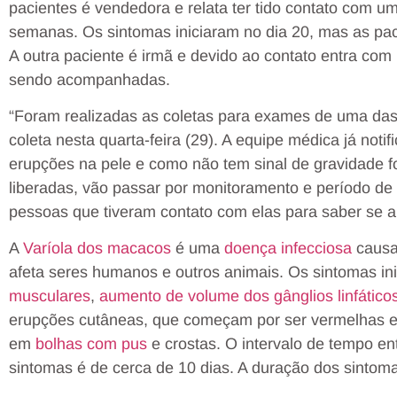
pacientes é vendedora e relata ter tido contato com um
semanas. Os sintomas iniciaram no dia 20, mas as pac
A outra paciente é irmã e devido ao contato entra com
sendo acompanhadas.
“Foram realizadas as coletas para exames de uma das p
coleta nesta quarta-feira (29). A equipe médica já noti
erupções na pele e como não tem sinal de gravidade fo
liberadas, vão passar por monitoramento e período 
pessoas que tiveram contato com elas para saber se a
A
Varíola dos macacos
é uma
doença infecciosa
causa
afeta seres humanos e outros animais. Os sintomas in
musculares
,
aumento de volume dos gânglios linfático
erupções cutâneas, que começam por ser vermelhas e
em
bolhas com pus
e crostas. O intervalo de tempo ent
sintomas é de cerca de 10 dias. A duração dos sintom