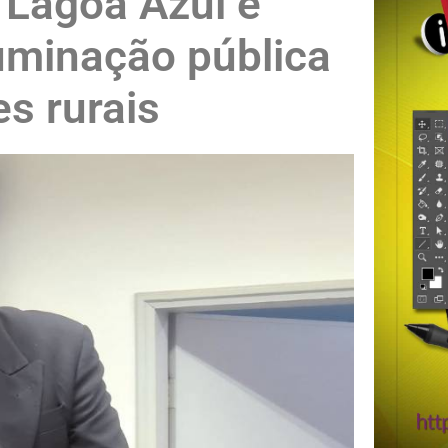
a Lagoa Azul e
uminação pública
s rurais