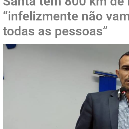
Santa tem 800 km de 
“infelizmente não va
todas as pessoas”