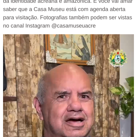
da identidade acreana e amazônica. E você vai amar
saber que a Casa Museu está com agenda aberta
para visitação. Fotografias também podem ser vistas
no canal Instagram @casamuseuacre
Tocador
de
vídeo